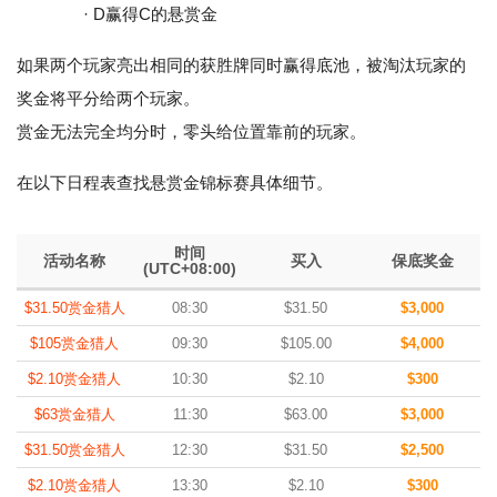
· D赢得C的悬赏金
如果两个玩家亮出相同的获胜牌同时赢得底池，被淘汰玩家的
奖金将平分给两个玩家。
赏金无法完全均分时，零头给位置靠前的玩家。
在以下日程表查找悬赏金锦标赛具体细节。
时间
活动名称
买入
保底奖金
(UTC+08:00)
$31.50赏金猎人
08:30
$31.50
$3,000
$105赏金猎人
09:30
$105.00
$4,000
$2.10赏金猎人
10:30
$2.10
$300
$63赏金猎人
11:30
$63.00
$3,000
$31.50赏金猎人
12:30
$31.50
$2,500
$2.10赏金猎人
13:30
$2.10
$300